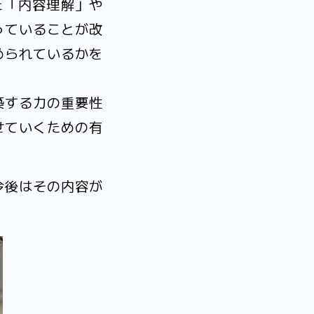
た「内容理解」や
っていることが改
められているかを
築する力の重要性
せていくための有
今後はその内容が