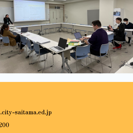
.city-saitama.ed.jp
200