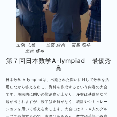
山隅 志穂 佐藤 綺南 宮島 唯斗
塗廣 修司
第７回日本数学A-lympiad 最優秀
賞
日本数学 A-lympiadは、出題された問いに対して数学を活
用しながら答えを出し、資料を作成するという内容の大会
です。段階的に問いの難易度が上がり、序盤は基礎的な問
題が出されますが、後半は正解がなく、統計やシミュレー
ションを用いて答えを出します。大会には３～４人のグル
ープで参加するので、友達はもちろん、数学や英語が得意