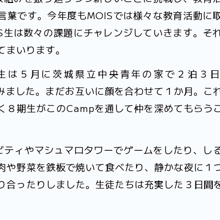
言葉です。今年度もMOISでは様々な教育活動に
IS生は数々の課題にチャレンジしていきます。そ
てまいります。
は５月に茨城県立中央青年の家で２泊３日の「
組みました。まだお互いに顔を合わせて１か月。こ
く８期生がこのCampを通して仲を深めてもらう
クティビティやマシュマロタワーでゲームをしたり、し
肉や野菜を鉄板で焼いて食べたり、静かな夜に１
り合ったりしました。生徒たちは充実した３日間