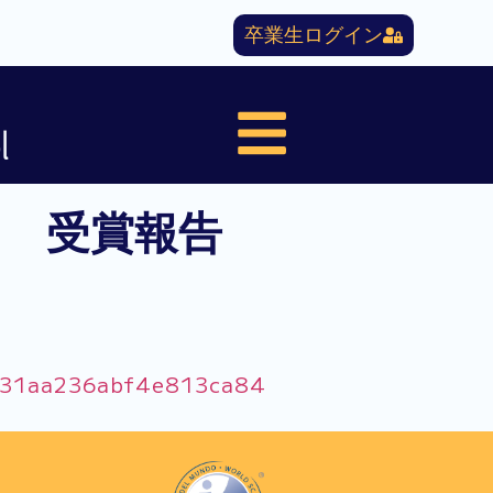
卒業生ログイン
l
 受賞報告
cc31aa236abf4e813ca84