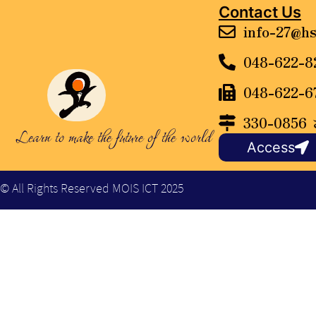
Contact Us
info-27@hs
048-622-8
048-622-6
330-085
Learn to make the future of the world
Access
© All Rights Reserved MOIS ICT 2025